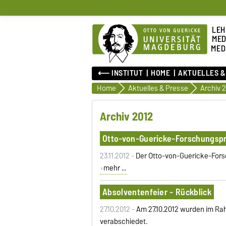
LEH
MED
MED
⟵ INSTITUT
HOME
AKTUELLES &
Home
Aktuelles & Presse
Archiv 
Archiv 2012
Otto-von-Guericke-Forschungspr
23.11.2012 -
Der Otto-von-Guericke-Fors
mehr ...
Absolventenfeier - Rückblick
27.10.2012 -
Am 27.10.2012 wurden im Rah
verabschiedet.