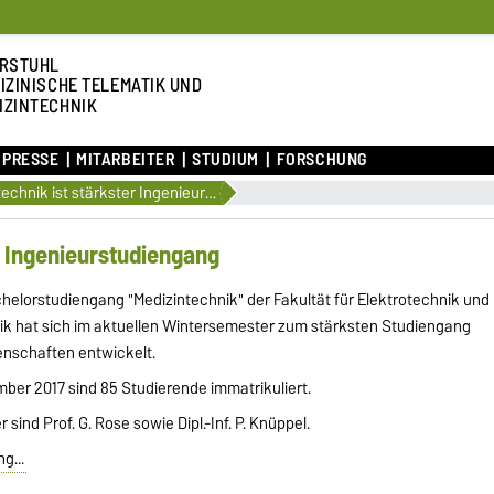
RSTUHL
IZINISCHE TELEMATIK UND
IZINTECHNIK
 PRESSE
MITARBEITER
STUDIUM
FORSCHUNG
Medizintechnik ist stärkster Ingenieurstudiengang
r Ingenieurstudiengang
helorstudiengang "Medizintechnik" der Fakultät für Elektrotechnik und
ik hat sich im aktuellen Wintersemester zum stärksten Studiengang
enschaften entwickelt.
mber 2017 sind 85 Studierende immatrikuliert.
sind Prof. G. Rose sowie Dipl.-Inf. P. Knüppel.
g...