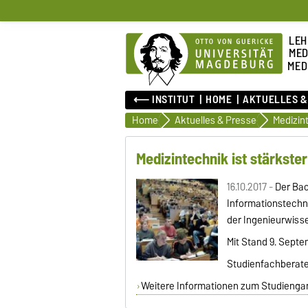
LEH
MED
MED
⟵ INSTITUT
HOME
AKTUELLES &
Home
Aktuelles & Presse
Medizintechnik ist stärkste
16.10.2017 -
Der Bac
Informationstechn
der Ingenieurwiss
Mit Stand 9. Septe
Studienfachberater 
Weitere Informationen zum Studiengan