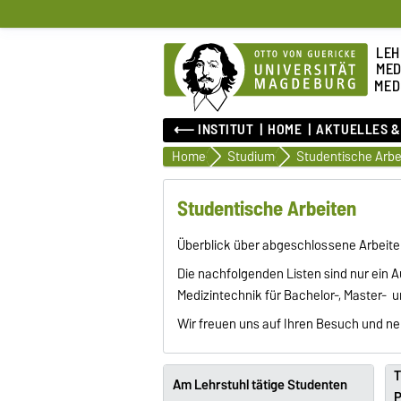
LEH
MED
MED
⟵ INSTITUT
HOME
AKTUELLES &
Home
Studium
Studentische Arbe
Studentische Arbeiten
Überblick über abgeschlossene Arbeite
Die nachfolgenden Listen sind nur ein 
Medizintechnik für Bachelor-, Master- 
Wir freuen uns auf Ihren Besuch und n
T
Am Lehrstuhl tätige Studenten
P