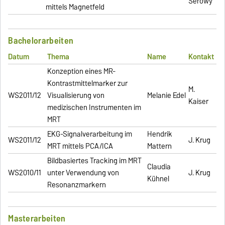
Serowy
mittels Magnetfeld
Bachelorarbeiten
Datum
Thema
Name
Kontakt
Konzeption eines MR-
Kontrastmittelmarker zur
M.
WS2011/12
Visualisierung von
Melanie Edel
Kaiser
medizischen Instrumenten im
MRT
EKG-Signalverarbeitung im
Hendrik
WS2011/12
J. Krug
MRT mittels PCA/ICA
Mattern
Bildbasiertes Tracking im MRT
Claudia
WS2010/11
unter Verwendung von
J. Krug
Kühnel
Resonanzmarkern
Masterarbeiten