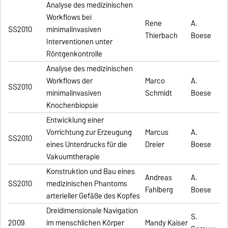
Analyse des medizinischen
Workflows bei
Rene
A.
SS2010
minimalinvasiven
Thierbach
Boese
Interventionen unter
Röntgenkontrolle
Analyse des medizinischen
Workflows der
Marco
A.
SS2010
minimalinvasiven
Schmidt
Boese
Knochenbiopsie
Entwicklung einer
Vorrichtung zur Erzeugung
Marcus
A.
SS2010
eines Unterdrucks für die
Dreier
Boese
Vakuumtherapie
Konstruktion und Bau eines
Andreas
A.
SS2010
medizinischen Phantoms
Fahlberg
Boese
arterieller Gefäße des Kopfes
Dreidimensionale Navigation
S.
2009
im menschlichen Körper
Mandy Kaiser