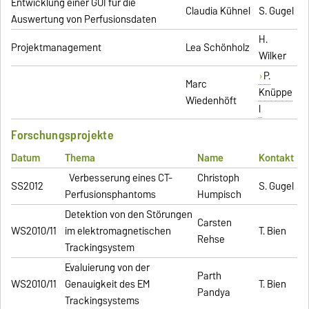
Entwicklung einer GUI für die
Claudia Kühnel
S. Gugel
Auswertung von Perfusionsdaten
H.
Projektmanagement
Lea Schönholz
Wilker
P.
Marc
Knüppe
Wiedenhöft
l
Forschungsprojekte
Datum
Thema
Name
Kontakt
Verbesserung eines CT-
Christoph
SS2012
S. Gugel
Perfusionsphantoms
Humpisch
Detektion von den Störungen
Carsten
WS2010/11
im elektromagnetischen
T. Bien
Rehse
Trackingsystem
Evaluierung von der
Parth
WS2010/11
Genauigkeit des EM
T. Bien
Pandya
Trackingsystems