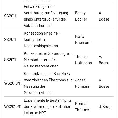
Entwicklung einer
Vorrichtung zur Erzeugung
Benny
A.
SS2011
eines Unterdrucks für die
Böcker
Boese
Vakuumtherapie
Konzeption eines MR-
Franz
SS2011
kompatiblen
Naumann
Knochenbiopsiesets
Konzept einer Steuerung von
Thomas
A.
SS2011
Mikrokathetern für
Hoffmann
Boese
Neurointerventionen
Konstruktion und Bau eines
medizinischen Phantoms zur
Jonas
A.
WS2010/11
Messung der
Purmann
Boese
Gewebeperfusion
Experimentelle Bestimmung
Norman
WS2010/11
der Erwärmung elektrischer
J. Krug
Thürmer
Leiter im MRT