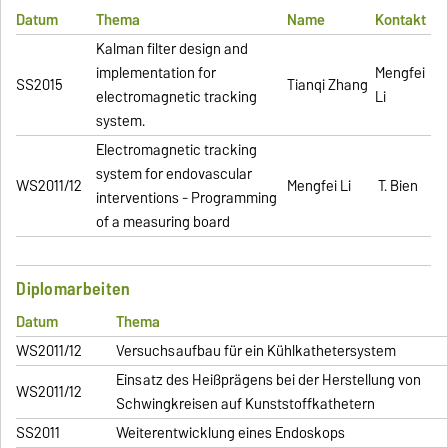
Datum
Thema
Name
Kontakt
Kalman filter design and
implementation for
Mengfei
SS2015
Tianqi Zhang
electromagnetic tracking
Li
system.
Electromagnetic tracking
system for endovascular
WS2011/12
Mengfei Li
T. Bien
interventions - Programming
of a measuring board
Diplomarbeiten
Datum
Thema
WS2011/12
Versuchsaufbau für ein Kühlkathetersystem
Einsatz des Heißprägens bei der Herstellung von
WS2011/12
Schwingkreisen auf Kunststoffkathetern
SS2011
Weiterentwicklung eines Endoskops