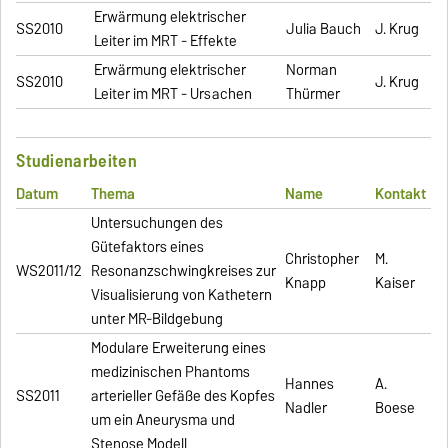
Erwärmung elektrischer
SS2010
Julia Bauch
J. Krug
Leiter im MRT - Effekte
Erwärmung elektrischer
Norman
SS2010
J. Krug
Leiter im MRT - Ursachen
Thürmer
Studienarbeiten
Datum
Thema
Name
Kontakt
Untersuchungen des
Gütefaktors eines
Christopher
M.
WS2011/12
Resonanzschwingkreises zur
Knapp
Kaiser
Visualisierung von Kathetern
unter MR-Bildgebung
Modulare Erweiterung eines
medizinischen Phantoms
Hannes
A.
SS2011
arterieller Gefäße des Kopfes
Nadler
Boese
um ein Aneurysma und
Stenose Modell