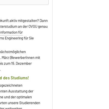
kunft aktiv mitgestalten? Dann
asterstudium an der OVGU genau
Information für
ms Engineering für Sie
 nächstmöglichen
. März (BewerberInnen mit
bis zum 15. Dezember
.
d des Studiums!
usgezeichneten
enten Ausstattung der
me und der optimalen
rten unsere Studierenden
der weltweiten