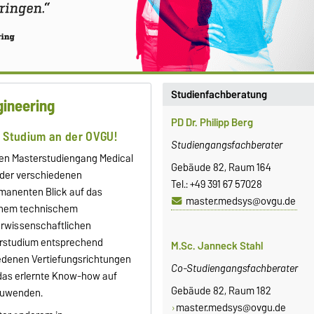
Studienfachberatung
gineering
PD Dr. Philipp Berg
 Studium an der OVGU!
Studiengangsfachberater
ären Masterstudiengang Medical
Gebäude 82, Raum 164
 der verschiedenen
Tel.: +49 391 67 57028
manenten Blick auf das
master.medsys@ovgu.de
einem technischem
rwissenschaftlichen
erstudium entsprechend
M.Sc. Janneck Stahl
iedenen Vertiefungsrichtungen
Co-Studiengangsfachberater
das erlernte Know-how auf
Gebäude 82, Raum 182
nzuwenden.
master.medsys@ovgu.de