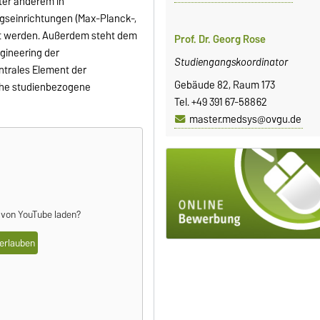
ter anderem in
gseinrichtungen (Max-Planck-,
cht werden. Außerdem steht dem
Prof. Dr. Georg Rose
gineering der
Studiengangskoordinator
ntrales Element der
Gebäude 82, Raum 173
che studienbezogene
Tel. +49 391 67-58862
master.medsys@ovgu.de
e von
YouTube
laden?
erlauben