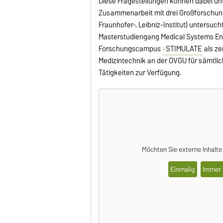
Diese Fragestellungen können dabei un
Zusammenarbeit mit drei Großforschun
Fraunhofer-, Leibniz-Institut) untersu
Masterstudiengang Medical Systems En
Forschungscampus
STIMULATE
als ze
Medizintechnik an der OVGU für sämtli
Tätigkeiten zur Verfügung.
Möchten Sie externe Inhalt
Einmalig
Immer 